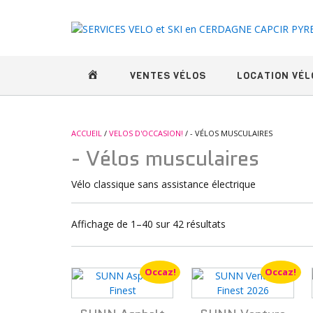
Skip
to
content
BIENVENUE CHEZ ECOBIKE
VENTES VÉLOS
LOCATION VÉL
ACCUEIL
/
VELOS D'OCCASION!
/ - VÉLOS MUSCULAIRES
- Vélos musculaires
Vélo classique sans assistance électrique
Trié
Affichage de 1–40 sur 42 résultats
du
plus
Occaz!
Occaz!
récent
au
plus