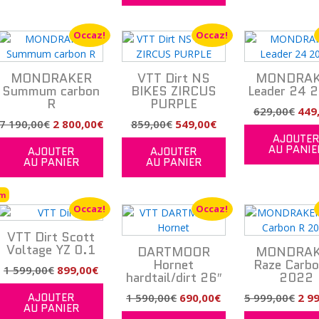
2
1
759,
3
900,00€.
,00€.
999,00€.
990,00€.
200,00€.
Occaz!
Occaz!
MONDRAKER
VTT Dirt NS
MONDRAK
Summum carbon
BIKES ZIRCUS
Leader 24 
R
PURPLE
Le
629,00
€
449
Le
Le
Le
Le
7 190,00
€
2 800,00
€
859,00
€
549,00
€
prix
AJOUTE
prix
prix
prix
prix
uit
uel
initi
AU PANIE
AJOUTER
AJOUTER
initial
actuel
initial
actuel
:
étai
AU PANIER
AU PANIER
était :
est :
était :
est :
ieurs
629,
ations.
7
2
859,00€.
549,00€.
,00€.
km
190,00€.
800,00€.
Occaz!
Occaz!
ons
vent
VTT Dirt Scott
Voltage YZ 0.1
DARTMOOR
MONDRAK
sies
Hornet
Raze Carbo
Le
Le
1 599,00
€
899,00
€
hardtail/dirt 26″
2022
prix
prix
AJOUTER
Le
Le
Le
1 590,00
€
690,00
€
5 999,00
€
2 9
initial
actuel
e
AU PANIER
prix
prix
prix
était :
est :