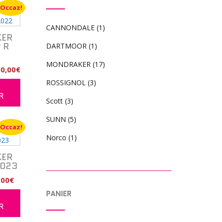
Occaz!
CANNONDALE
(1)
ER
y R
DARTMOOR
(1)
MONDRAKER
(17)
Le
00,00
€
prix
ROSSIGNOL
(3)
R
al
actuel
R
Scott
(3)
t :
est :
2
SUNN
(5)
00€.
000,00€.
Occaz!
Norco
(1)
ER
2023
Le
,00
€
prix
PANIER
R
al
actuel
R
t :
est :