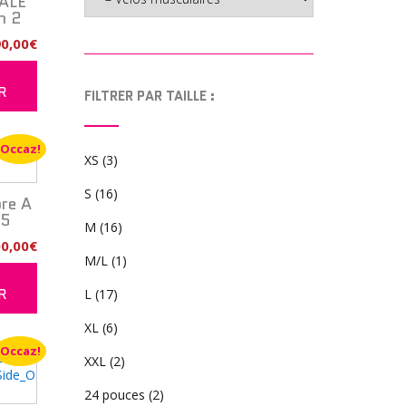
ALE
n 2
Le
90,00
€
prix
R
al
actuel
R
FILTRER PAR TAILLE :
t :
est :
1
00€.
290,00€.
Occaz!
XS
(3)
S
(16)
re A
25
M
(16)
Le
00,00
€
M/L
(1)
prix
R
al
actuel
R
L
(17)
t :
est :
2
XL
(6)
00€.
900,00€.
Occaz!
XXL
(2)
24 pouces
(2)