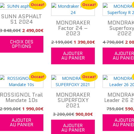
790,00€.
800,00€.
Occaz!
Occaz!
ons
vent
SUNN ASPHALT
S1 2024
MONDRAKER
MONDRAK
sies
Factor 24 –
Superfox
Le
Le
3 848,00
€
2 490,00
€
2023
2022
prix
prix
Ce
CHOIX DES
Le
Le
Le
2 199,00
€
1 390,00
€
4 790,00
€
2 0
uit
produit
uel
initial
actuel
e
OPTIONS
prix
prix
prix
a
:
était :
est :
AJOUTER
AJOUTE
initial
actuel
initi
ieurs
plusieurs
3
2
uit
AU PANIER
AU PANIE
était :
est :
étai
ations.
variations.
,00€.
848,00€.
490,00€.
Les
2
1
4
ons
options
199,00€.
390,00€.
790,
Occaz!
Occaz!
vent
peuvent
être
sies
choisies
ROSSIGNOL Trail
MONDRAKER
MONDRAK
Mandate 10s
sur
SUPERFOXY
Leader 26 
2021
la
Le
Le
Le
2 999,00
€
1 990,00
€
759,00
€
590
e
page
Le
Le
3 200,00
€
900,00
€
prix
prix
prix
du
AJOUTER
AJOUTE
prix
prix
uel
initial
actuel
initi
uit
AU PANIER
produit
AU PANIE
AJOUTER
initial
actuel
:
était :
est :
étai
AU PANIER
était :
est :