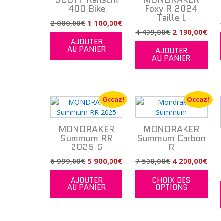
SCOTT Ransom
MONDRAKER
être
400 Bike
Foxy R 2024
Taille L
choi
Le
Le
2 000,00
€
1 100,00
€
sur
Le
Le
4 499,00
€
2 190,00
€
prix
prix
la
AJOUTER
prix
prix
initial
actuel
pag
AU PANIER
AJOUTER
initial
act
était :
est :
AU PANIER
du
était :
est 
2
1
prod
4
2
000,00€.
100,00€.
499,00€.
190
Occaz!
Occaz!
MONDRAKER
MONDRAKER
Summum RR
Summum Carbon
2025 S
R
Le
Le
Le
Le
6 999,00
€
5 900,00
€
7 500,00
€
4 200,00
€
prix
prix
prix
prix
Ce
AJOUTER
CHOIX DES
prod
initial
actuel
initial
act
AU PANIER
OPTIONS
a
était :
est :
était :
est 
plus
6
5
7
4
vari
999,00€.
900,00€.
500,00€.
200