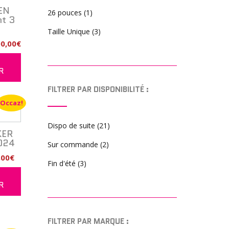
EN
26 pouces
(1)
ht 3
Taille Unique
(3)
Le
00,00
€
prix
R
al
actuel
R
t :
est :
5
FILTRER PAR DISPONIBILITÉ :
00€.
400,00€.
Occaz!
Dispo de suite
(21)
ER
2024
Sur commande
(2)
Le
,00
€
Fin d'été
(3)
prix
R
al
actuel
R
t :
est :
00€.
590,00€.
FILTRER PAR MARQUE :