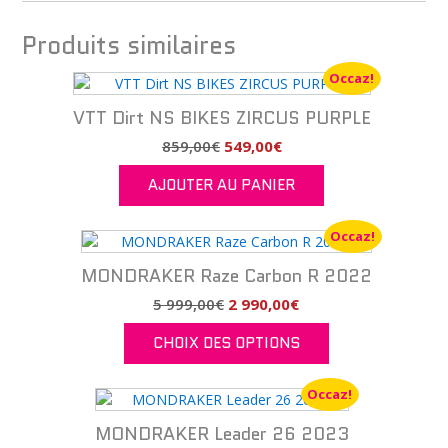
Produits similaires
Occaz!
VTT Dirt NS BIKES ZIRCUS PURPLE
Le
Le
859,00
€
549,00
€
prix
prix
AJOUTER AU PANIER
initial
actuel
était :
est :
859,00€.
549,00€.
Occaz!
MONDRAKER Raze Carbon R 2022
Le
Le
5 999,00
€
2 990,00
€
prix
prix
CHOIX DES OPTIONS
initial
actuel
était :
est :
Ce
5
2
produit
Occaz!
999,00€.
990,00€.
a
MONDRAKER Leader 26 2023
plusieurs