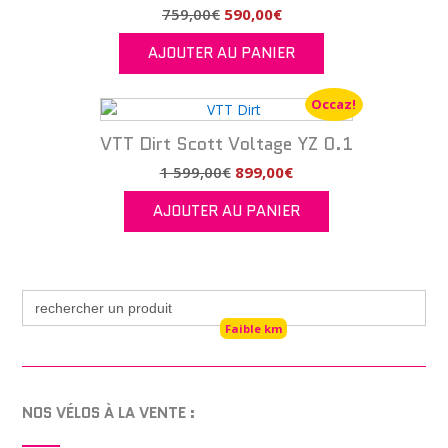
variations.
Le
Le
759,00
€
590,00
€
Les
prix
prix
AJOUTER AU PANIER
options
initial
actuel
peuvent
était :
est :
être
759,00€.
590,00€.
Occaz!
choisies
sur
VTT Dirt Scott Voltage YZ 0.1
la
Le
Le
1 599,00
€
899,00
€
page
prix
prix
du
AJOUTER AU PANIER
initial
actuel
produit
était :
est :
1
899,00€.
599,00€.
Search
for:
Faible km
NOS VÉLOS À LA VENTE :