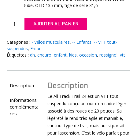
tube, OLD 135 mm, tige de selle 31,6
quantité
AJOUTER AU PANIER
de
ROSSIGNOL
All
Catégories :
- Vélos musculaires
,
-- Enfants
,
-- VTT tout-
Track
suspendus
,
Enfant
Trail
Étiquettes :
dh
,
enduro
,
enfant
,
kids
,
occasion
,
rossignol
,
vtt
24
pouces
Description
Description
Le All Track Trail 24 est un VTT tout
Informations
suspendu conçu autour d’un cadre léger
complémentai
associé à des roues de 20 pouces. Sa
res
légèreté le rend très agile et maniable,
sur tout type de trail, mais aussi parfait
pour l’ascension. C’est le vélo parfait pour