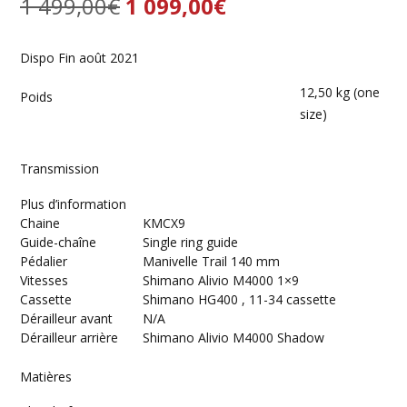
Le
Le
1 499,00
€
1 099,00
€
prix
prix
Dispo Fin août 2021
initial
actuel
12,50 kg (one
Poids
était :
est :
size)
1
1
Transmission
499,00€.
099,00€.
Plus d’information
Chaine
KMCX9
Guide-chaîne
Single ring guide
Pédalier
Manivelle Trail 140 mm
Vitesses
Shimano Alivio M4000 1×9
Cassette
Shimano HG400 , 11-34 cassette
Dérailleur avant
N/A
Dérailleur arrière
Shimano Alivio M4000 Shadow
Matières