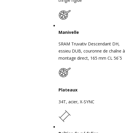
tringle rigide
Manivelle
SRAM Truvativ Descendant DH,
essieu DUB, couronne de chaîne à
montage direct, 165 mm CL 56´5
Plateaux
34T, acier, X-SYNC