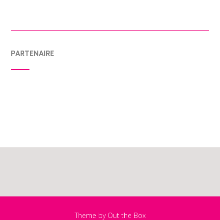
PARTENAIRE
Theme by
Out the Box