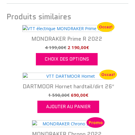
Produits similaires
Occaz!
MONDRAKER Prime R 2022
Le
Le
4 199,00
€
2 190,00
€
prix
prix
CHOIX DES OPTIONS
initial
actuel
était :
est :
Ce
4
2
produit
Occaz!
199,00€.
190,00€.
a
DARTMOOR Hornet hardtail/dirt 26″
plusieurs
variations.
Le
Le
1 590,00
€
690,00
€
Les
prix
prix
AJOUTER AU PANIER
options
initial
actuel
peuvent
était :
est :
être
1
690,00€.
Promo
choisies
590,00€.
sur
MONDRAKER Chrono 2022