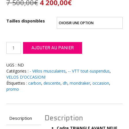
Le
Le
7 500,00
€
4 200,00
€
prix
prix
Tailles disponibles
initial
actuel
était :
est :
quantité
AJOUTER AU PANIER
7
4
de
MONDRAKER
500,00€.
200,00€.
Summum
UGS :
ND
Carbon
Catégories :
- Vélos musculaires
,
-- VTT tout-suspendus
,
R
VELOS D'OCCASION!
Étiquettes :
carbon
,
descente
,
dh
,
mondraker
,
occasion
,
promo
Description
Description
Cadre TRIANGLE AVANT NEUF