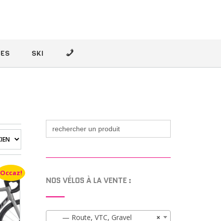
–
ÉES
SKI
Search
for:
Occaz!
NOS VÉLOS À LA VENTE :
— Route, VTC, Gravel
×