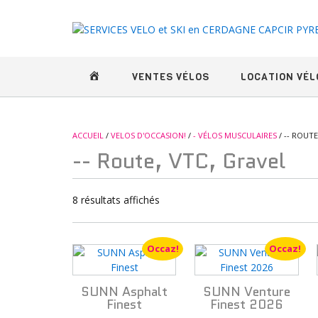
Skip
to
content
BIENVENUE CHEZ ECOBIKE
VENTES VÉLOS
LOCATION VÉL
ACCUEIL
/
VELOS D'OCCASION!
/
- VÉLOS MUSCULAIRES
/ -- ROUTE
-- Route, VTC, Gravel
Trié
8 résultats affichés
du
plus
Occaz!
Occaz!
récent
au
plus
SUNN Asphalt
SUNN Venture
ancien
Finest
Finest 2026