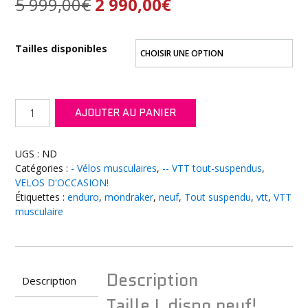
Le
Le
5 999,00
€
2 990,00
€
prix
prix
Tailles disponibles
initial
actuel
était :
est :
quantité
AJOUTER AU PANIER
5
2
de
MONDRAKER
999,00€.
990,00€.
Raze
UGS :
ND
Carbon
Catégories :
- Vélos musculaires
,
-- VTT tout-suspendus
,
R
VELOS D'OCCASION!
2022
Étiquettes :
enduro
,
mondraker
,
neuf
,
Tout suspendu
,
vtt
,
VTT
musculaire
Description
Description
Taille L dispo neuf!