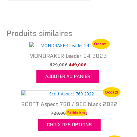
Produits similaires
Occaz!
MONDRAKER Leader 24 2023
Le
Le
629,00
€
449,00
€
prix
prix
AJOUTER AU PANIER
initial
actuel
était :
est :
629,00€.
449,00€.
Occaz!
SCOTT Aspect 760 / 960 black 2022
Le
Le
720,00
€
390,00
€
Faible km
prix
prix
CHOIX DES OPTIONS
initial
actuel
était :
est :
Ce