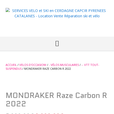
Skip
to
content
ACCUEIL
/
VELOS D'OCCASION!
/
- VÉLOS MUSCULAIRES
/
-- VTT TOUT-
SUSPENDUS
/ MONDRAKER RAZE CARBON R 2022
Occaz!
MONDRAKER Raze Carbon R
2022