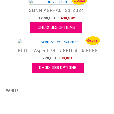
Occaz!
plus
ancien
SUNN ASPHALT S1 2024
Le
Le
3 848,00
€
2 490,00
€
prix
prix
CHOIX DES OPTIONS
initial
actuel
était :
est :
Ce
3
2
produit
Occaz!
848,00€.
490,00€.
a
SCOTT Aspect 760 / 960 black 2022
plusieurs
variations.
Le
Le
720,00
€
390,00
€
Les
prix
prix
CHOIX DES OPTIONS
options
initial
actuel
peuvent
était :
est :
Ce
être
720,00€.
390,00€.
produit
choisies
a
sur
PANIER
plusieurs
la
variations.
page
Les
du
options
produit
peuvent