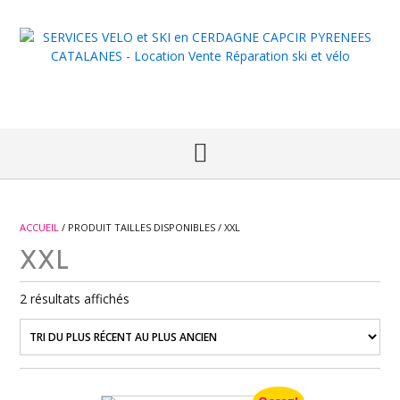
Skip
to
content
ACCUEIL
/ PRODUIT TAILLES DISPONIBLES / XXL
XXL
Trié
2 résultats affichés
du
plus
récent
au