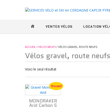
Skip
to
content
BIENVENUE CHEZ ECOBIKE
VENTES VÉLOS
LOCATION VÉL
ACCUEIL
/
VELOS NEUFS
/ VÉLOS GRAVEL, ROUTE NEUFS
Vélos gravel, route neuf
Voici le seul résultat
Occaz!
MONDRAKER
Arid Carbon S