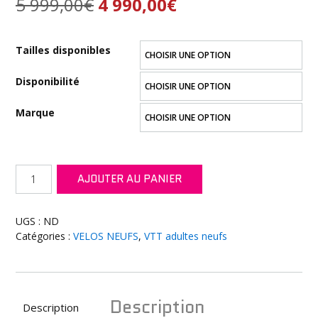
Le
Le
5 999,00
€
4 990,00
€
prix
prix
Tailles disponibles
initial
actuel
Disponibilité
était :
est :
Marque
5
4
999,00€.
990,00€.
quantité
AJOUTER AU PANIER
de
Mondraker
F-
UGS :
ND
Podium
Catégories :
VELOS NEUFS
,
VTT adultes neufs
R
2025
Silver
Racing
Description
Description