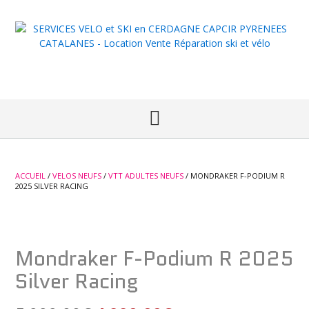
Skip
to
content
ACCUEIL
/
VELOS NEUFS
/
VTT ADULTES NEUFS
/ MONDRAKER F-PODIUM R
2025 SILVER RACING
Promo
Mondraker F-Podium R 2025
Silver Racing