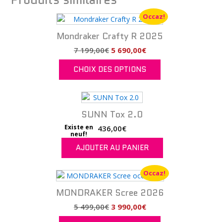
Occaz!
Mondraker Crafty R 2025
Le
Le
7 199,00
€
5 690,00
€
prix
prix
CHOIX DES OPTIONS
initial
actuel
était :
est :
Ce
7
5
produit
199,00€.
690,00€.
a
SUNN Tox 2.0
plusieurs
variations.
Existe en
436,00
€
neuf!
Les
AJOUTER AU PANIER
options
peuvent
être
Occaz!
choisies
sur
MONDRAKER Scree 2026
la
Le
Le
5 499,00
€
3 990,00
€
page
prix
prix
du