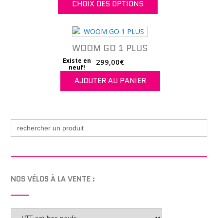
CHOIX DES OPTIONS
initial
actuel
produit
était :
est :
Ce
5
3
produit
499,00€.
990,00€.
a
WOOM GO 1 PLUS
plusieurs
variations.
Existe en
299,00
€
neuf!
Les
AJOUTER AU PANIER
options
peuvent
être
choisies
sur
Search
for:
la
page
du
produit
NOS VÉLOS À LA VENTE :